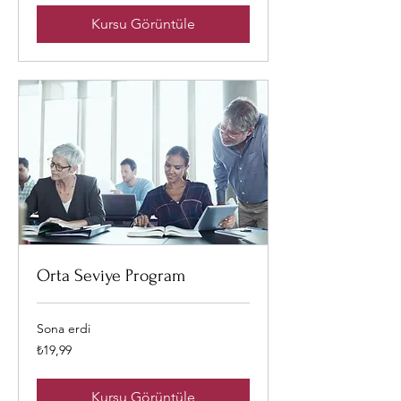
Kursu Görüntüle
Orta Seviye Program
Sona erdi
₺19,99
₺19,99
Türk
lirası
Kursu Görüntüle