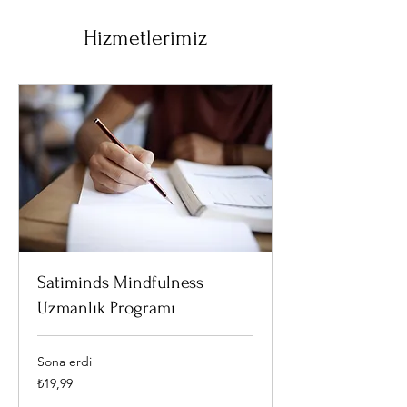
Hizmetlerimiz
Satiminds Mindfulness
Uzmanlık Programı
Sona erdi
₺19,99
₺19,99
Türk
lirası